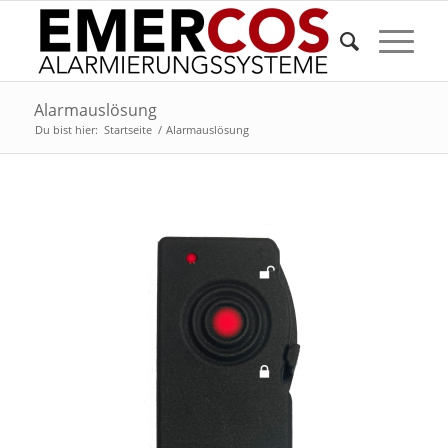
Alarmauslösung
Du bist hier:
Startseite
/
Alarmauslösung