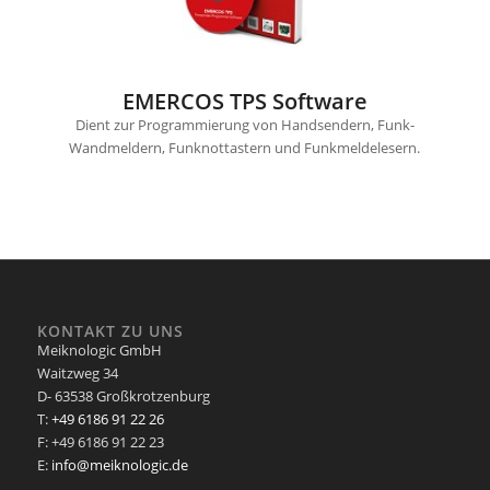
EMERCOS TPS Software
Dient zur Programmierung von Handsendern, Funk-
Wandmeldern, Funknottastern und Funkmeldelesern.
KONTAKT ZU UNS
Meiknologic GmbH
Waitzweg 34
D- 63538 Großkrotzenburg
T:
+49 6186 91 22 26
F: +49 6186 91 22 23
E:
info@meiknologic.de